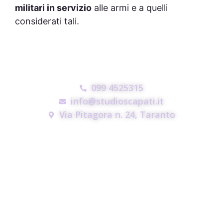
militari in servizio
alle armi e a quelli
considerati tali.
099 4525315
info@studioscapati.it
Via Pitagora n. 24, Taranto